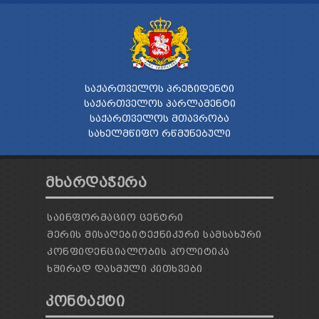
ᲡᲐᲥᲐᲠᲗᲕᲔᲚᲝᲡ ᲞᲠᲔᲖᲘᲓᲔᲜᲢᲘ
ᲡᲐᲥᲐᲠᲗᲕᲔᲚᲝᲡ ᲞᲐᲠᲚᲐᲛᲔᲜᲢᲘ
ᲡᲐᲥᲐᲠᲗᲕᲔᲚᲝᲡ ᲛᲗᲐᲕᲠᲝᲑᲐ
ᲡᲐᲮᲔᲚᲛᲬᲘᲤᲝ ᲠᲬᲛᲣᲜᲔᲑᲣᲚᲘ
ᲛᲮᲐᲠᲓᲐᲭᲔᲠᲐ
ᲡᲐᲘᲜᲤᲝᲠᲛᲐᲪᲘᲝ ᲪᲔᲜᲢᲠᲘ
ᲛᲔᲠᲘᲡ ᲛᲘᲡᲐᲦᲔᲑᲘ
ᲢᲔᲥᲜᲘᲙᲣᲠᲘ ᲡᲐᲛᲡᲐᲮᲣᲠᲘ
ᲙᲝᲜᲤᲘᲓᲔᲜᲪᲘᲐᲚᲝᲑᲘᲡ ᲞᲝᲚᲘᲢᲘᲙᲐ
ᲮᲨᲘᲠᲐᲓ ᲓᲐᲡᲛᲣᲚᲘ ᲙᲘᲗᲮᲕᲔᲑᲘ
ᲙᲝᲜᲢᲐᲥᲢᲘ