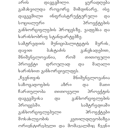
არის დაგეგმილი. ყურადღება
ᲢᲔᲜᲓᲔᲠᲔᲑᲘ
გამახვილდა როგორც მიმდინარე, ისე
ᲞᲠᲔᲖᲘᲓᲔᲜᲢᲘᲡᲗᲕᲘᲡ ᲓᲐ
ᲞᲐᲠᲚᲐᲛᲔᲜᲢᲘᲡᲗᲕᲘᲡ ᲬᲐᲠᲡᲐᲓᲒᲔᲜᲘ ᲐᲜᲒᲐᲠᲘᲨᲘ
დაგეგმილი ინფრასტრუქტურული და
ᲡᲐᲯᲐᲠᲝ ᲘᲜᲤᲝᲠᲛᲐᲪᲘᲘᲡ ᲛᲝᲗᲮᲝᲕᲜᲐ
სოციალური პროექტების
ᲞᲔᲠᲡᲝᲜᲐᲚᲣᲠ ᲛᲝᲜᲐᲪᲔᲛᲗᲐ ᲓᲐᲪᲕᲘᲡ
განხორციელების პროცესზე, ვადებსა და
ᲝᲤᲘᲪᲔᲠᲘ
ხარისხობრივ სტანდარტებზე.
ᲡᲐᲛᲐᲠᲗᲚᲔᲑᲠᲘᲕᲘ ᲒᲐᲓᲐᲬᲧᲕᲔᲢᲘᲚᲔᲑᲔᲑᲘ
სამტრედიის მუნიციპალიტეტის მერის,
ᲒᲐᲡᲐᲩᲘᲕᲠᲔᲑᲘᲡ ᲬᲔᲡᲔᲑᲘ
დავით ბახტაძის განცხადებით,
მნიშვნელოვანია, რომ თითოეული
პროექტი დროულად და მაღალი
ხარისხით განხორციელდეს.
„ჩვენთვის მნიშვნელოვანია
საზოგადოების აზრი და მათი
ჩართულობა თითოეული პროექტის
დაგეგმვისა და განხორციელების
პროცესში. სამტრედიაში
განხორციელებული პროექტები
მოსახლეობის კეთილდღეობაზეა
ორიენტირებული და მომავალშიც ჩვენი