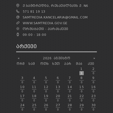
Ქ.ᲡᲐᲛᲢᲠᲔᲓᲘᲐ, ᲠᲔᲡᲞᲣᲑᲚᲘᲙᲘᲡ Ქ. N6
571 81 19 13
SAMTREDIA.KANCELARIA@GMAIL.COM
WWW.SAMTREDIA.GOV.GE
ᲝᲠᲨᲐᲑᲐᲗᲘ - ᲞᲐᲠᲐᲡᲙᲔᲕᲘ
09:00 - 18:00
ᲐᲠᲥᲘᲕᲘ
«
2026
ᲐᲒᲕᲘᲡᲢᲝ
»
ᲝᲠᲨ
ᲡᲐᲛ
ᲝᲗᲮ
ᲮᲣᲗ
ᲞᲐᲠ
ᲨᲐᲑ
ᲙᲕᲘ
1
2
1
0
3
4
5
6
7
8
9
0
0
0
0
0
0
0
10
11
12
13
14
15
16
0
0
0
0
0
0
0
17
18
19
20
21
22
23
0
0
0
0
0
0
0
24
25
26
27
28
29
30
0
0
0
0
0
0
0