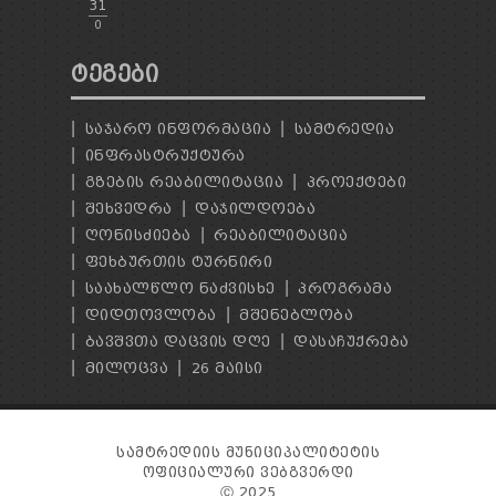
31
0
ᲢᲔᲒᲔᲑᲘ
ᲡᲐᲯᲐᲠᲝ ᲘᲜᲤᲝᲠᲛᲐᲪᲘᲐ
ᲡᲐᲛᲢᲠᲔᲓᲘᲐ
ᲘᲜᲤᲠᲐᲡᲢᲠᲣᲥᲢᲣᲠᲐ
ᲒᲖᲔᲑᲘᲡ ᲠᲔᲐᲑᲘᲚᲘᲢᲐᲪᲘᲐ
ᲞᲠᲝᲔᲥᲢᲔᲑᲘ
ᲨᲔᲮᲕᲔᲓᲠᲐ
ᲓᲐᲯᲘᲚᲓᲝᲔᲑᲐ
ᲦᲝᲜᲘᲡᲫᲘᲔᲑᲐ
ᲠᲔᲐᲑᲘᲚᲘᲢᲐᲪᲘᲐ
ᲤᲔᲮᲑᲣᲠᲗᲘᲡ ᲢᲣᲠᲜᲘᲠᲘ
ᲡᲐᲐᲮᲐᲚᲬᲚᲝ ᲜᲐᲫᲕᲘᲡᲮᲔ
ᲞᲠᲝᲒᲠᲐᲛᲐ
ᲓᲘᲓᲗᲝᲕᲚᲝᲑᲐ
ᲛᲨᲔᲜᲔᲑᲚᲝᲑᲐ
ᲑᲐᲕᲨᲕᲗᲐ ᲓᲐᲪᲕᲘᲡ ᲓᲦᲔ
ᲓᲐᲡᲐᲩᲣᲥᲠᲔᲑᲐ
ᲛᲘᲚᲝᲪᲕᲐ
26 ᲛᲐᲘᲡᲘ
ᲡᲐᲛᲢᲠᲔᲓᲘᲘᲡ ᲛᲣᲜᲘᲪᲘᲞᲐᲚᲘᲢᲔᲢᲘᲡ
ᲝᲤᲘᲪᲘᲐᲚᲣᲠᲘ ᲕᲔᲑᲒᲕᲔᲠᲓᲘ
Ⓒ 2025