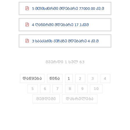
ᲢᲔᲜᲓᲔᲠᲔᲑᲘ
5 ᲛᲗᲘᲡᲫᲘᲠᲨᲘ ᲛᲓᲔᲑᲐᲠᲔ 77000.00 ᲙᲕ.Მ
ᲞᲠᲔᲖᲘᲓᲔᲜᲢᲘᲡᲗᲕᲘᲡ ᲓᲐ
ᲞᲐᲠᲚᲐᲛᲔᲜᲢᲘᲡᲗᲕᲘᲡ ᲬᲐᲠᲡᲐᲓᲒᲔᲜᲘ ᲐᲜᲒᲐᲠᲘᲨᲘ
ᲡᲐᲯᲐᲠᲝ ᲘᲜᲤᲝᲠᲛᲐᲪᲘᲘᲡ ᲛᲝᲗᲮᲝᲕᲜᲐ
4 ᲦᲐᲜᲘᲠᲨᲘ ᲛᲓᲔᲑᲐᲠᲔ 17.1ᲙᲕᲛ
ᲞᲔᲠᲡᲝᲜᲐᲚᲣᲠ ᲛᲝᲜᲐᲪᲔᲛᲗᲐ ᲓᲐᲪᲕᲘᲡ
ᲝᲤᲘᲪᲔᲠᲘ
ᲡᲐᲛᲐᲠᲗᲚᲔᲑᲠᲘᲕᲘ ᲒᲐᲓᲐᲬᲧᲕᲔᲢᲘᲚᲔᲑᲔᲑᲘ
3 ᲡᲐᲐᲙᲐᲫᲘᲡ ᲥᲣᲩᲐᲖᲔ ᲛᲓᲔᲑᲐᲠᲔ 4 ᲙᲕ.Მ
ᲒᲐᲡᲐᲩᲘᲕᲠᲔᲑᲘᲡ ᲬᲔᲡᲔᲑᲘ
ᲒᲕᲔᲠᲓᲘ 1 ᲡᲣᲚ 63
ᲓᲐᲬᲧᲔᲑᲐ
ᲬᲘᲜᲐ
1
2
3
4
5
6
7
8
9
10
ᲨᲔᲛᲓᲔᲒᲘ
ᲓᲐᲡᲠᲣᲚᲔᲑᲐ