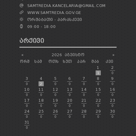
SAMTREDIA.KANCELARIA@GMAIL.COM
WWW.SAMTREDIA.GOV.GE
ᲝᲠᲨᲐᲑᲐᲗᲘ - ᲞᲐᲠᲐᲡᲙᲔᲕᲘ
09:00 - 18:00
ᲐᲠᲥᲘᲕᲘ
«
2026
ᲐᲒᲕᲘᲡᲢᲝ
»
ᲝᲠᲨ
ᲡᲐᲛ
ᲝᲗᲮ
ᲮᲣᲗ
ᲞᲐᲠ
ᲨᲐᲑ
ᲙᲕᲘ
1
2
1
0
3
4
5
6
7
8
9
0
2
0
0
0
0
0
10
11
12
13
14
15
16
0
0
0
0
0
0
0
17
18
19
20
21
22
23
0
0
0
0
0
0
0
24
25
26
27
28
29
30
0
0
0
0
0
0
0
31
0