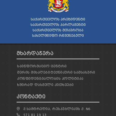
ᲡᲐᲥᲐᲠᲗᲕᲔᲚᲝᲡ ᲞᲠᲔᲖᲘᲓᲔᲜᲢᲘ
ᲡᲐᲥᲐᲠᲗᲕᲔᲚᲝᲡ ᲞᲐᲠᲚᲐᲛᲔᲜᲢᲘ
ᲡᲐᲥᲐᲠᲗᲕᲔᲚᲝᲡ ᲛᲗᲐᲕᲠᲝᲑᲐ
ᲡᲐᲮᲔᲚᲛᲬᲘᲤᲝ ᲠᲬᲛᲣᲜᲔᲑᲣᲚᲘ
ᲛᲮᲐᲠᲓᲐᲭᲔᲠᲐ
ᲡᲐᲘᲜᲤᲝᲠᲛᲐᲪᲘᲝ ᲪᲔᲜᲢᲠᲘ
ᲛᲔᲠᲘᲡ ᲛᲘᲡᲐᲦᲔᲑᲘ
ᲢᲔᲥᲜᲘᲙᲣᲠᲘ ᲡᲐᲛᲡᲐᲮᲣᲠᲘ
ᲙᲝᲜᲤᲘᲓᲔᲜᲪᲘᲐᲚᲝᲑᲘᲡ ᲞᲝᲚᲘᲢᲘᲙᲐ
ᲮᲨᲘᲠᲐᲓ ᲓᲐᲡᲛᲣᲚᲘ ᲙᲘᲗᲮᲕᲔᲑᲘ
ᲙᲝᲜᲢᲐᲥᲢᲘ
Ქ.ᲡᲐᲛᲢᲠᲔᲓᲘᲐ, ᲠᲔᲡᲞᲣᲑᲚᲘᲙᲘᲡ Ქ. N6
571 81 19 13