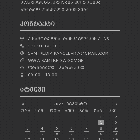
ᲙᲝᲜᲤᲘᲓᲔᲜᲪᲘᲐᲚᲝᲑᲘᲡ ᲞᲝᲚᲘᲢᲘᲙᲐ
ᲮᲨᲘᲠᲐᲓ ᲓᲐᲡᲛᲣᲚᲘ ᲙᲘᲗᲮᲕᲔᲑᲘ
ᲙᲝᲜᲢᲐᲥᲢᲘ
Ქ.ᲡᲐᲛᲢᲠᲔᲓᲘᲐ, ᲠᲔᲡᲞᲣᲑᲚᲘᲙᲘᲡ Ქ. N6
571 81 19 13
SAMTREDIA.KANCELARIA@GMAIL.COM
WWW.SAMTREDIA.GOV.GE
ᲝᲠᲨᲐᲑᲐᲗᲘ - ᲞᲐᲠᲐᲡᲙᲔᲕᲘ
09:00 - 18:00
ᲐᲠᲥᲘᲕᲘ
«
2026
ᲐᲒᲕᲘᲡᲢᲝ
»
ᲝᲠᲨ
ᲡᲐᲛ
ᲝᲗᲮ
ᲮᲣᲗ
ᲞᲐᲠ
ᲨᲐᲑ
ᲙᲕᲘ
1
2
1
0
3
4
5
6
7
8
9
0
0
0
0
0
0
0
10
11
12
13
14
15
16