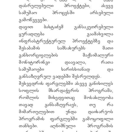
ᲢᲔᲜᲓᲔᲠᲔᲑᲘ
დასრულებული პროექტები, ასევე
ᲞᲠᲔᲖᲘᲓᲔᲜᲢᲘᲡᲗᲕᲘᲡ ᲓᲐ
სამუშაო პროცესში არსებული
ᲞᲐᲠᲚᲐᲛᲔᲜᲢᲘᲡᲗᲕᲘᲡ ᲬᲐᲠᲡᲐᲓᲒᲔᲜᲘ ᲐᲜᲒᲐᲠᲘᲨᲘ
გამოწვევები.
ᲡᲐᲯᲐᲠᲝ ᲘᲜᲤᲝᲠᲛᲐᲪᲘᲘᲡ ᲛᲝᲗᲮᲝᲕᲜᲐ
დავით ბახტაძემ განსაკუთრებული
ᲞᲔᲠᲡᲝᲜᲐᲚᲣᲠ ᲛᲝᲜᲐᲪᲔᲛᲗᲐ ᲓᲐᲪᲕᲘᲡ
ᲝᲤᲘᲪᲔᲠᲘ
ყურადღება გაამახვილა
ᲡᲐᲛᲐᲠᲗᲚᲔᲑᲠᲘᲕᲘ ᲒᲐᲓᲐᲬᲧᲕᲔᲢᲘᲚᲔᲑᲔᲑᲘ
ინფრასტრუქტურულ პროექტებზე და
ᲒᲐᲡᲐᲩᲘᲕᲠᲔᲑᲘᲡ ᲬᲔᲡᲔᲑᲘ
შესაბამის სამსახურებს მათი
განხორციელების მაქსიმალური
მონიტორინგი დაავალა, რათა
სამუშაოები ხარისხიანად და
განსაზღვრულ ვადებში შესრულდეს.
შეხვედრის ფარგლებში ასევე განიხილეს
სოფლის მხარდაჭერის პროგრამა,
რომლის მიხედვითაც მოსახლეობა
თავად განსაზღვრავს, თუ რა
მიმართულებით უნდა დაიხარჯოს
პროგრამის ფარგლებში გამოყოფილი
თანხები. აღნიშნული პროგრამის