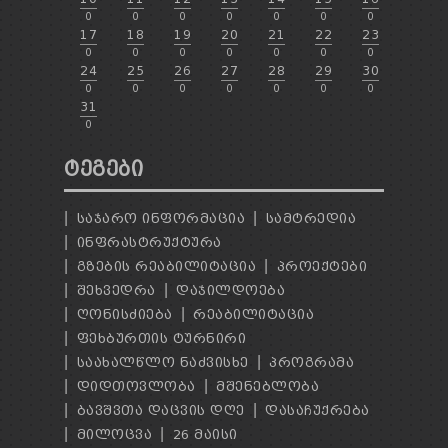
0
0
0
0
0
0
0
17
18
19
20
21
22
23
0
0
0
0
0
0
0
24
25
26
27
28
29
30
0
0
0
0
0
0
0
31
0
ᲢᲔᲒᲔᲑᲘ
ᲡᲐᲯᲐᲠᲝ ᲘᲜᲤᲝᲠᲛᲐᲪᲘᲐ
ᲡᲐᲛᲢᲠᲔᲓᲘᲐ
ᲘᲜᲤᲠᲐᲡᲢᲠᲣᲥᲢᲣᲠᲐ
ᲒᲖᲔᲑᲘᲡ ᲠᲔᲐᲑᲘᲚᲘᲢᲐᲪᲘᲐ
ᲞᲠᲝᲔᲥᲢᲔᲑᲘ
ᲨᲔᲮᲕᲔᲓᲠᲐ
ᲓᲐᲯᲘᲚᲓᲝᲔᲑᲐ
ᲦᲝᲜᲘᲡᲫᲘᲔᲑᲐ
ᲠᲔᲐᲑᲘᲚᲘᲢᲐᲪᲘᲐ
ᲤᲔᲮᲑᲣᲠᲗᲘᲡ ᲢᲣᲠᲜᲘᲠᲘ
ᲡᲐᲐᲮᲐᲚᲬᲚᲝ ᲜᲐᲫᲕᲘᲡᲮᲔ
ᲞᲠᲝᲒᲠᲐᲛᲐ
ᲓᲘᲓᲗᲝᲕᲚᲝᲑᲐ
ᲛᲨᲔᲜᲔᲑᲚᲝᲑᲐ
ᲑᲐᲕᲨᲕᲗᲐ ᲓᲐᲪᲕᲘᲡ ᲓᲦᲔ
ᲓᲐᲡᲐᲩᲣᲥᲠᲔᲑᲐ
ᲛᲘᲚᲝᲪᲕᲐ
26 ᲛᲐᲘᲡᲘ