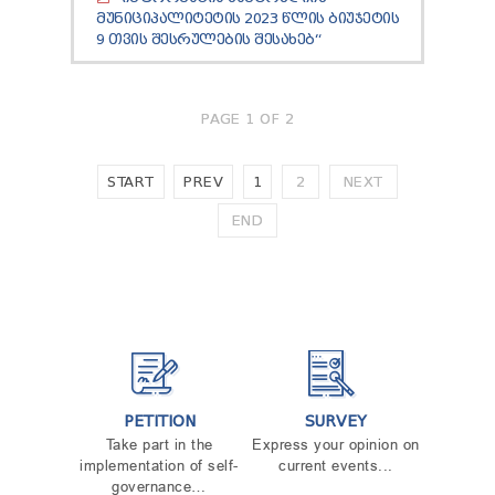
ᲛᲣᲜᲘᲪᲘᲞᲐᲚᲘᲢᲔᲢᲘᲡ 2023 ᲬᲚᲘᲡ ᲑᲘᲣᲯᲔᲢᲘᲡ
9 ᲗᲕᲘᲡ ᲨᲔᲡᲠᲣᲚᲔᲑᲘᲡ ᲨᲔᲡᲐᲮᲔᲑ“
PAGE 1 OF 2
START
PREV
1
2
NEXT
END
PETITION
SURVEY
Take part in the
Express your opinion on
implementation of self-
current events...
governance…