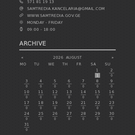
571 81 19 13
SAMTREDIA.KANCELARIA@GMAIL.COM
WWW.SAMTREDIA.GOV.GE
MONDAY - FRIDAY
09:00 - 18:00
ARCHIVE
«
2026
AUGUST
»
MO
TU
WE
TH
FR
SA
SU
1
2
1
0
3
4
5
6
7
8
9
0
0
0
0
0
0
0
10
11
12
13
14
15
16
0
0
0
0
0
0
0
17
18
19
20
21
22
23
0
0
0
0
0
0
0
24
25
26
27
28
29
30
0
0
0
0
0
0
0
31
0