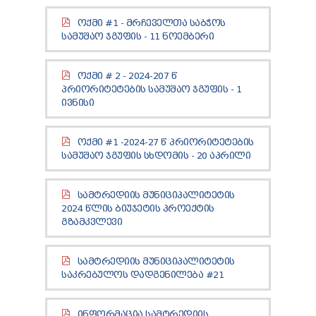
TENDERS
ᲝᲥᲛᲘ #1 - ᲛᲠᲩᲔᲕᲔᲚᲗᲐ ᲡᲐᲑᲭᲝᲡ
REPORT TO BE SUBMITTED TO PRESIDENT AND
ᲡᲐᲛᲣᲨᲐᲝ ᲯᲒᲣᲤᲘᲡ - 11 ᲜᲝᲔᲛᲑᲔᲠᲘ
PARLIAMENT
REQUEST OF PUBLIC INFORMATION
PERSONAL DATA PROTECTION OFFICER
ᲝᲥᲛᲘ # 2 - 2024-207 Წ
LEGAL DECISIONS
ᲞᲠᲘᲝᲠᲘᲢᲔᲢᲔᲑᲘᲡ ᲡᲐᲛᲣᲨᲐᲝ ᲯᲒᲣᲤᲘᲡ - 1
APPEAL RULES
ᲘᲕᲜᲘᲡᲘ
ᲝᲥᲛᲘ #1 -2024-27 Წ ᲞᲠᲘᲝᲠᲘᲢᲔᲢᲔᲑᲘᲡ
ᲡᲐᲛᲣᲨᲐᲝ ᲯᲒᲣᲤᲘᲡ ᲡᲮᲓᲝᲛᲘᲡ - 20 ᲐᲞᲠᲘᲚᲘ
ᲡᲐᲛᲢᲠᲔᲓᲘᲘᲡ ᲛᲣᲜᲘᲪᲘᲞᲐᲚᲘᲢᲔᲢᲘᲡ
2024 ᲬᲚᲘᲡ ᲑᲘᲣᲯᲔᲢᲘᲡ ᲞᲠᲝᲔᲥᲢᲘᲡ
ᲒᲖᲐᲛᲙᲕᲚᲔᲕᲘ
ᲡᲐᲛᲢᲠᲔᲓᲘᲘᲡ ᲛᲣᲜᲘᲪᲘᲞᲐᲚᲘᲢᲔᲢᲘᲡ
ᲡᲐᲙᲠᲔᲑᲣᲚᲝᲡ ᲓᲐᲓᲒᲔᲜᲘᲚᲔᲑᲐ #21
ᲘᲜᲤᲝᲠᲛᲐᲪᲘᲐ ᲡᲐᲛᲢᲠᲔᲓᲘᲘᲡ